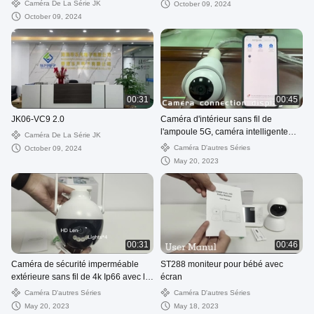
Caméra De La Série JK
October 09, 2024
October 09, 2024
00:31
00:45
JK06-VC9 2.0
Caméra d'intérieur sans fil de
l'ampoule 5G, caméra intelligente
Caméra De La Série JK
panoramique de dôme avec le
Caméra D'autres Séries
October 09, 2024
contrôle d'appli
May 20, 2023
00:31
00:46
Caméra de sécurité imperméable
ST288 moniteur pour bébé avec
extérieure sans fil de 4k Ip66 avec la
écran
sirène d'alarme
Caméra D'autres Séries
Caméra D'autres Séries
May 20, 2023
May 18, 2023