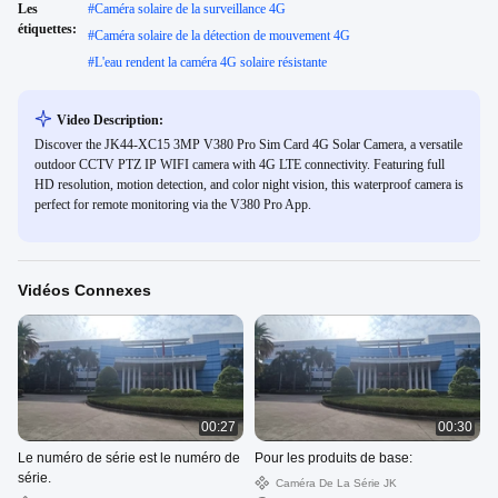
Les
#
Caméra solaire de la surveillance 4G
étiquettes:
#
Caméra solaire de la détection de mouvement 4G
#
L'eau rendent la caméra 4G solaire résistante
Video Description:
Discover the JK44-XC15 3MP V380 Pro Sim Card 4G Solar Camera, a versatile
outdoor CCTV PTZ IP WIFI camera with 4G LTE connectivity. Featuring full
HD resolution, motion detection, and color night vision, this waterproof camera is
perfect for remote monitoring via the V380 Pro App.
Vidéos Connexes
00:27
00:30
Le numéro de série est le numéro de
Pour les produits de base:
série.
Caméra De La Série JK