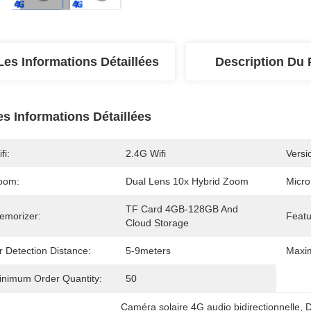
Les Informations Détaillées
Description Du 
es Informations Détaillées
fi:
2.4G Wifi
Versi
oom:
Dual Lens 10x Hybrid Zoom
Micro
TF Card 4GB-128GB And 
emorizer:
Featu
Cloud Storage
r Detection Distance:
5-9meters
Maxi
inimum Order Quantity:
50
Caméra solaire 4G audio bidirectionnelle
, 
D