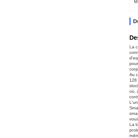
M
D
De
La c
conn
d'es
pour
corp
Au c
128 
stoc
où, 
cont
L'un
Smar
smar
vous
La l
prol
même