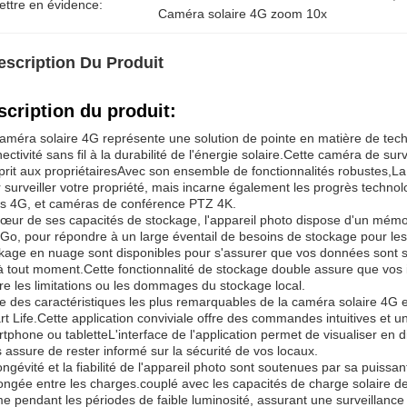
ettre en évidence:
Caméra solaire 4G zoom 10x
escription Du Produit
scription du produit:
améra solaire 4G représente une solution de pointe en matière de techn
ectivité sans fil à la durabilité de l'énergie solaire.Cette caméra de surv
prit aux propriétairesAvec son ensemble de fonctionnalités robustes,L
 surveiller votre propriété, mais incarne également les progrès techn
s 4G, et caméras de conférence PTZ 4K.
œur de ses capacités de stockage, l'appareil photo dispose d'un mémor
Go, pour répondre à un large éventail de besoins de stockage pour les
kage en nuage sont disponibles pour s'assurer que vos données sont s
à tout moment.Cette fonctionnalité de stockage double assure que vos
re les limitations ou les dommages du stockage local.
e des caractéristiques les plus remarquables de la caméra solaire 4G e
t Life.Cette application conviviale offre des commandes intuitives et u
tphone ou tabletteL'interface de l'application permet de visualiser en dir
 assure de rester informé sur la sécurité de vos locaux.
ongévité et la fiabilité de l'appareil photo sont soutenues par sa puiss
ongée entre les charges.couplé avec les capacités de charge solaire d
 pendant les périodes de faible luminosité, assurant une surveillance 