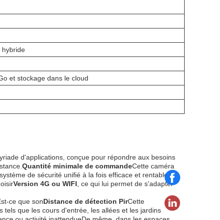
 hybride
o et stockage dans le cloud
 myriade d'applications, conçue pour répondre aux besoins
istance.
Quantité minimale de commande
Cette caméra
système de sécurité unifié à la fois efficace et rentable.La
oisir
Version 4G ou WIFI
, ce qui lui permet de s'adapter
st-ce que son
Distance de détection Pir
Cette
 tels que les cours d'entrée, les allées et les jardins
résence ou activité inattendueDe même, dans les espaces