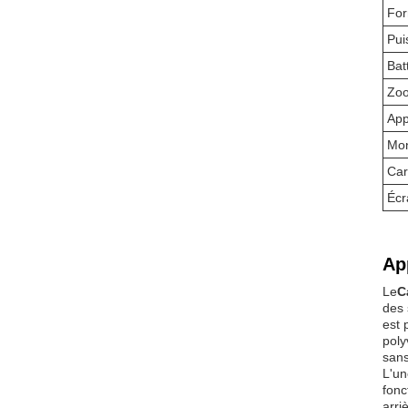
For
Pui
Bat
Zo
App
Mon
Car
Écr
Ap
Le
C
des 
est 
poly
sans
L'un
fonc
arri