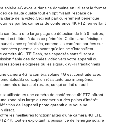
éra solaire 4G excelle dans ce domaine en utilisant le format
éo de haute qualité tout en optimisant l'espace de
a clarté de la vidéo.Ceci est particulièrement bénéfique
 fournies par les caméras de conférence 4K PTZ, en veillant
a caméra a une large plage de détection de 5 à 9 mètres,
ment est détecté dans ce périmètre.Cette caractéristique
 surveillance spécialisés, comme les caméras portées sur
 menaces potentielles avant qu'elles ne s'intensifient.
e caméra 4G LTE Dash, ses capacités sans fil sont à
mission fiable des données vidéo vers votre appareil ou
s les zones éloignées où les signaux Wi-Fi traditionnels
d'une caméra 4G,la caméra solaire 4G est construite avec
nnementalesSa conception résistante aux intempéries
nements urbains et ruraux, ce qui en fait un outil
 aux utilisateurs une caméra de conférence 4K PTZ,offrant
ir une zone plus large ou zoomer sur des points d'intérêt
éfinition de l'appareil photo garantit que vous ne
n direct.
offre les meilleures fonctionnalités d'une caméra 4G LTE,
Z 4K, tout en exploitant la puissance de l'énergie solaire