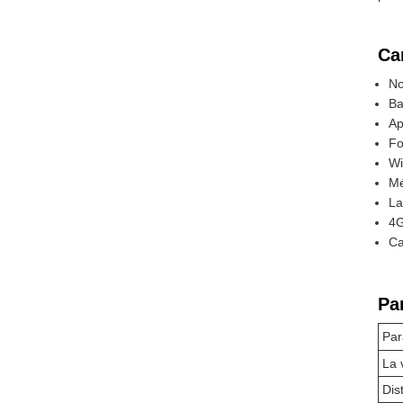
Ca
No
Ba
Ap
Fo
Wi
Mé
La
4G
Ca
Pa
Par
La 
Dis