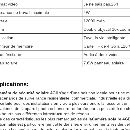
mat vidéo
Je ne sais pas.264
ssance de travail maximale
4W
terie
12000 mAh
om
Double objectif 10x zoom
lication
Tuya, la vie intelligente
iteur de mémoire
Carte TF de 4 Go à 128 G
actéristique
Audio à deux voies
an solaire
7.8W panneau solaire
plications:
améra de sécurité solaire 4G
Il s'agit d'une solution idéale pour une
scénarios de surveillance résidentielle, commerciale, industrielle et à d
parfaite pour des installations en vrac à plusieurs endroits, assurant un 
valence de l'appareil photo est encore renforcée par la possibilité de ch
 heurts aux différentes infrastructures de réseau.
e des caractéristiques les plus remarquables de la
Caméra solaire 4G
E
tionnalité est particulièrement utile dans les environnements résidentiels
ère,où la caméra peut détecter et alerter les propriétaires de toute p