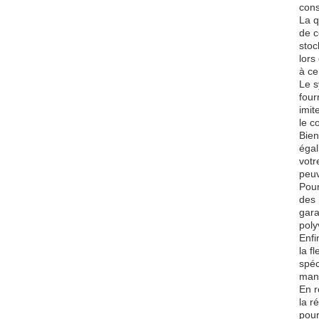
cons
La q
de c
stoc
lors
à ce
Le s
four
imit
le c
Bien
égal
votr
peuv
Pour
des 
gara
poly
Enfi
la f
spéc
manq
En r
la r
pour