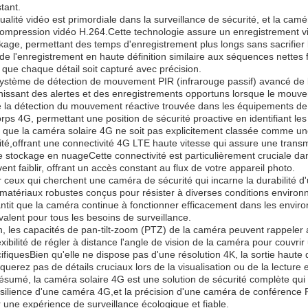
tant.
ualité vidéo est primordiale dans la surveillance de sécurité, et la cam
ompression vidéo H.264.Cette technologie assure un enregistrement vid
kage, permettant des temps d'enregistrement plus longs sans sacrifier l
 de l'enregistrement en haute définition similaire aux séquences nettes
 que chaque détail soit capturé avec précision.
ystème de détection de mouvement PIR (infrarouge passif) avancé de l
nissant des alertes et des enregistrements opportuns lorsque le mouve
e la détection du mouvement réactive trouvée dans les équipements de
orps 4G, permettant une position de sécurité proactive en identifiant les
 que la caméra solaire 4G ne soit pas explicitement classée comme un
ité,offrant une connectivité 4G LTE haute vitesse qui assure une trans
e stockage en nuageCette connectivité est particulièrement cruciale dan
ent faiblir, offrant un accès constant au flux de votre appareil photo.
 ceux qui cherchent une caméra de sécurité qui incarne la durabilité 
matériaux robustes conçus pour résister à diverses conditions enviro
ntit que la caméra continue à fonctionner efficacement dans les environ
valent pour tous les besoins de surveillance.
n, les capacités de pan-tilt-zoom (PTZ) de la caméra peuvent rappeler
lexibilité de régler à distance l'angle de vision de la caméra pour couvr
ifiquesBien qu'elle ne dispose pas d'une résolution 4K, la sortie haute d
uerez pas de détails cruciaux lors de la visualisation ou de la lecture e
ésumé, la caméra solaire 4G est une solution de sécurité complète qui 
ésilience d'une caméra 4G,et la précision d'une caméra de conférence PT
 une expérience de surveillance écologique et fiable.