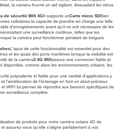
tail, la caméra fournit un œil vigilant, dissuadant les intrus
a de sécurité Wifi 4G
Il supporte un
Carte micro SD
Bien
phones cellulaires.la capacité de prendre en charge une telle
able d'enregistrements avant qu'il ne soit nécessaire de les
nécessitant une surveillance continue, telles que les
.lorsque la caméra peut fonctionner pendant de longues
nches
L'ajout de cette fonctionnalité est essentiel pour des
res et les quais des ports maritimes.lorsque la visibilité est
tivité de la caméra
2.4G Wifi
assure une connexion fiable et
st disponible, comme dans les environnements urbains, les
curité polyvalente et fiable pour une variété d'applications.y
et l'amélioration de l'éclairage en font un atout précieux
4G et WIFI lui permet de répondre aux besoins spécifiques de
une surveillance complète.
lisation de produits pour notre caméra solaire 4G de
et assurez-vous qu'elle s'aligne parfaitement à vos