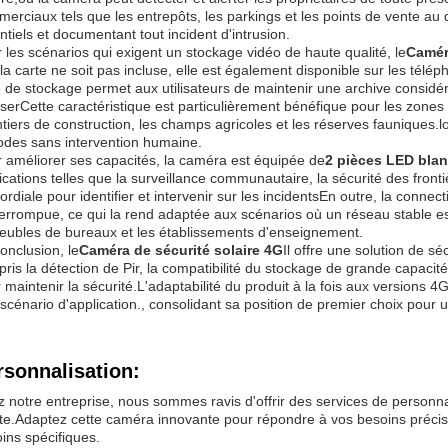
erciaux tels que les entrepôts, les parkings et les points de vente au dé
ntiels et documentant tout incident d'intrusion.
 les scénarios qui exigent un stockage vidéo de haute qualité, le
Camér
la carte ne soit pas incluse, elle est également disponible sur les télé
le de stockage permet aux utilisateurs de maintenir une archive considér
serCette caractéristique est particulièrement bénéfique pour les zones 
tiers de construction, les champs agricoles et les réserves fauniques
odes sans intervention humaine.
 améliorer ses capacités, la caméra est équipée de
2 pièces LED bla
ications telles que la surveillance communautaire, la sécurité des frontiè
ordiale pour identifier et intervenir sur les incidentsEn outre, la connec
terrompue, ce qui la rend adaptée aux scénarios où un réseau stable e
ubles de bureaux et les établissements d'enseignement.
onclusion, le
Caméra de sécurité solaire 4G
Il offre une solution de sé
ris la détection de Pir, la compatibilité du stockage de grande capacité 
 maintenir la sécurité.L'adaptabilité du produit à la fois aux versions 
 scénario d'application., consolidant sa position de premier choix pour 
rsonnalisation:
 notre entreprise, nous sommes ravis d'offrir des services de personna
te.Adaptez cette caméra innovante pour répondre à vos besoins précis 
ins spécifiques.