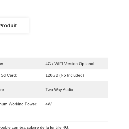
Produit
on:
4G / WIFI Version Optional
 Sd Card:
128GB (No Included)
re:
Two Way Audio
mum Working Power:
4W
ouble caméra solaire de la lentille 4G
, 