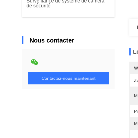
Surveillance de système de caméra
de sécurité
Nous contacter
L
Wi
Contactez-nous maintenant
Z
M
Pi
M