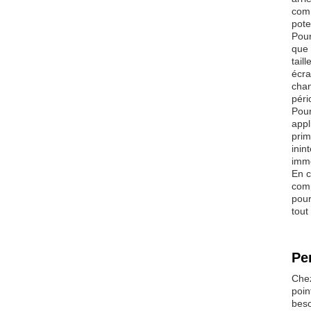
comm
pote
Pour
que 
tail
écra
chan
péri
Pour
appl
prim
inin
imme
En c
comp
pour
tout
Pe
Chez
poin
beso