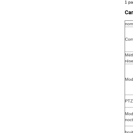
1 pa
Car
nom
Com
Mét
rés
Mod
PTZ
Mod
noc
brui