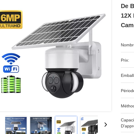
De B
12X 
Camé
Nombre
Prix:
Emball
Périod
Méthod
Capaci
D'appr