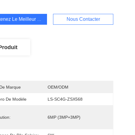
enez Le Meilleur Prix
Nous Contacter
Produit
De Marque
OEM/ODM
ro De Modèle
LS-SC4G-ZSX568
ution:
6MP (3MP+3MP)