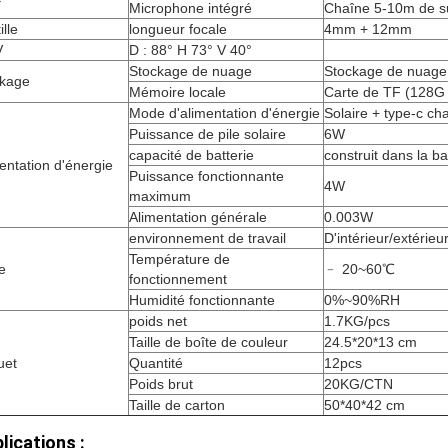
Microphone intégré
Chaîne 5-10m de su
ille
longueur focale
4mm + 12mm
V
D : 88° H 73° V 40°
Stockage de nuage
Stockage de nuage 
ckage
Mémoire locale
Carte de TF (128G 
Mode d'alimentation d'énergie
Solaire + type-c ch
Puissance de pile solaire
6W
capacité de batterie
construit dans la 
entation d'énergie
Puissance fonctionnante
4W
maximum
Alimentation générale
0.003W
environnement de travail
D'intérieur/extérieu
Température de
e
﹣ 20~60℃
fonctionnement
Humidité fonctionnante
0%~90%RH
poids net
1.7KG/pcs
Taille de boîte de couleur
24.5*20*13 cm
uet
Quantité
12pcs
Poids brut
20KG/CTN
Taille de carton
50*40*42 cm
lications :