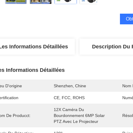
Obt
Les Informations Détaillées
Description Du 
es Informations Détaillées
eu D'origine
Shenzhen, Chine
Nom 
rtification
CE, FCC, ROHS
Numé
12X Caméra Du 
om De Producct:
Bourdonnement 6MP Solar 
Résol
PTZ Avec Le Projecteur