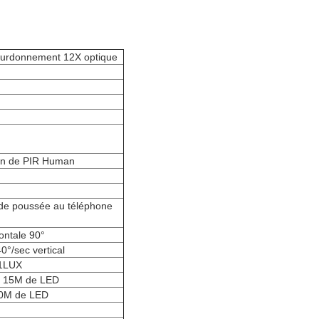
bourdonnement 12X
optique
ion de PIR Human
de poussée au téléphone
zontale 90°
0°/sec vertical
01LUX
ge 15M de LED
30M de LED