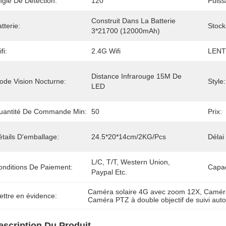
ngle De Détection:
120°
Puiss
Construit Dans La Batterie 
tterie:
Stock
3*21700 (12000mAh)
fi:
2.4G Wifi
LENT
Distance Infrarouge 15M De 
ode Vision Nocturne:
Style:
LED
uantité De Commande Min:
50
Prix:
tails D'emballage:
24.5*20*14cm/2KG/pcs
Délai
L/C, T/T, Western Union, 
onditions De Paiement:
Capac
Paypal Etc.
Caméra solaire 4G avec zoom 12X
, 
Caméra
ettre en évidence:
Caméra PTZ à double objectif de suivi aut
escription Du Produit