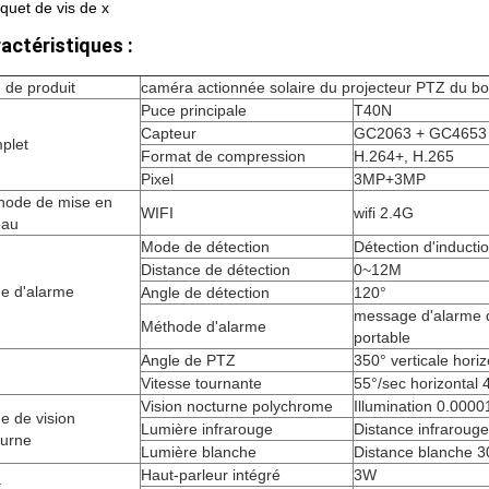
quet de vis de x
actéristiques :
 de produit
caméra actionnée solaire du projecteur PTZ du 
Puce principale
T40N
Capteur
GC2063 + GC4653
plet
Format de compression
H.264+, H.265
Pixel
3MP+3MP
hode de mise en
WIFI
wifi 2.4G
eau
Mode de détection
Détection d'induct
Distance de détection
0~12M
e d'alarme
Angle de détection
120°
message d'alarme 
Méthode d'alarme
portable
Angle de PTZ
350° verticale hori
Vitesse tournante
55°/sec horizontal 4
Vision nocturne polychrome
Illumination 0.000
e de vision
Lumière infrarouge
Distance infrarou
turne
Lumière blanche
Distance blanche 
Haut-parleur intégré
3W
t