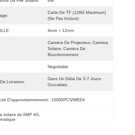
ance De Pile Solaire:
6W
Carte De TF (128G Maximum) 
age:
(ne Pas Inclure)
ILLE:
4mm + 12mm
Caméra De Projecteur, Caméra 
Solaire, Caméra De 
Bourdonnement
Negotiable
Dans Un Délai De 3-7 Jours 
 De Livraison:
Ouvrables
ité D'approvisionnement:
10000PCS/WEEK
 solaire de 6MP 4G
, 
omatique