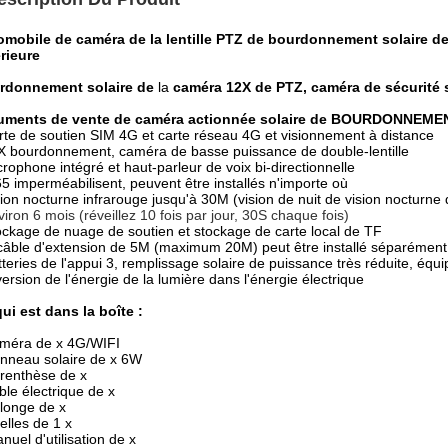
omobile de caméra de la lentille PTZ de bourdonnement solaire d
rieure
rdonnement solaire
de
la
caméra
12X de PTZ, caméra de sécurité 
uments de vente de caméra actionnée solaire de BOURDONNEMENT
rte de soutien SIM 4G et carte réseau 4G et visionnement à distance
X bourdonnement, caméra de basse puissance de double-lentille
crophone intégré et haut-parleur de voix bi-directionnelle
65
imperméabilisent, peuvent être installés n'importe où
sion nocturne infrarouge jusqu'à 30M (vision de nuit de vision nocturne
iron 6 mois (réveillez 10 fois par jour, 30S chaque fois)
ockage de nuage de soutien et stockage de carte local de TF
 câble d'extension de 5M (maximum 20M) peut être installé séparément
tteries de l'appui 3, remplissage solaire de puissance très réduite, éq
ersion de l'énergie de la lumière dans l'énergie électrique
ui est dans la boîte :
améra de x 4G/WIFI
nneau solaire de x 6W
renthèse de x
ble électrique de x
llonge de x
elles de 1 x
nuel d'utilisation de x