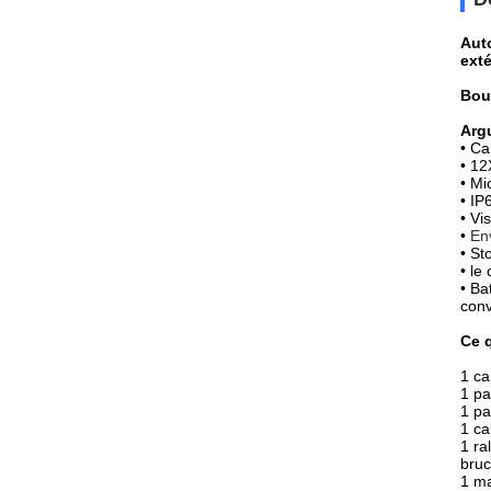
Aut
exté
Bou
Arg
• Ca
• 12
• Mi
•
IP
• Vi
•
Env
• St
• le
• Ba
conv
Ce q
1 c
1 pa
1 pa
1 ca
1 ra
bruc
1 ma