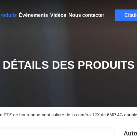
roduits
Événements
Vidéos
Nous contacter
Citat
DÉTAILS DES PRODUITS
lle PTZ de bourdonnement solaire de la caméra 12X de 6MP 4G double 
Auto