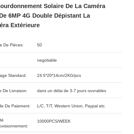
ourdonnement Solaire De La Caméra
De 6MP 4G Double Dépistant La
ra Extérieure
 De Pièces:
50
negotiable
age Standard:
24.5*20*14cm/2KG/pcs
e De Livraison:
dans un délai de 3-7 jours ouvrables
e De Paiement:
L/C, T/T, Western Union, Paypal etc.
té
10000PCS/WEEK
ovisionnement: