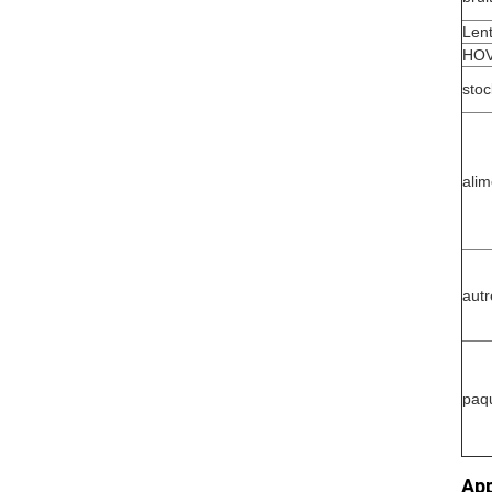
Lent
HO
sto
alim
autr
paq
App