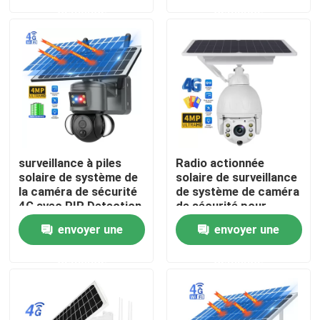
demande
demande
À propos de nous
Visite de l'usine
Contrôle de la qualité
surveillance à piles
Radio actionnée
Nous contacter
solaire de système de
solaire de surveillance
la caméra de sécurité
de système de caméra
4G avec PIR Detection
de sécurité pour
futé
extérieur à la maison
Nouvelles
envoyer une
envoyer une
demande
demande
Demandez un devis
Caméra de sécurité d'ampoule de Wifi