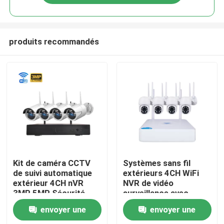
produits recommandés
À la maison
Kit de caméra CCTV
Systèmes sans fil
de suivi automatique
extérieurs 4CH WiFi
extérieur 4CH nVR
NVR de vidéo
Produits
3MP 5MP Sécurité
surveillance avec
Wifi Surveillance
l'OEM audio
envoyer une
envoyer une
caméra IP
Vidéos