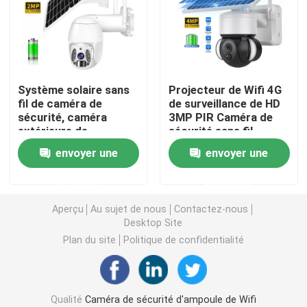
Caméras de sécurité à la maison d'intérieur
Caméra de sécurité imperméable extérieure
Système solaire sans
Projecteur de Wifi 4G
fil de caméra de
de surveillance de HD
sécurité, caméra
3MP PIR Caméra de
caméra 4G solaire
extérieure de
sécurité sans fil
télévision en circuit
System
envoyer une
envoyer une
fermé de PIR Motion
Caméra solaire de Wifi
Detection
demande
demande
Caméra sans fil d'IP
Aperçu
Au sujet de nous
Contactez-nous
Desktop Site
Plan du site
Politique de confidentialité
Caméra sans fil intelligente de Wifi
Caméra de PTZ extérieure
Qualité
Caméra de sécurité d'ampoule de Wifi