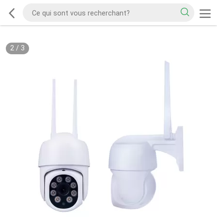
3
/
3