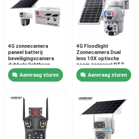
Over ons
Fabriekstocht
4G zonnecamera
4G Floodlight
paneel batterij
Zonnecamera Dual
Kwaliteitscontrole
beveiligingscamera
lens 10X optische
dubbele lichtbron
zoom zonnecel PTZ
waterdicht PTZ
camera Wifi Outdoor
Aanvraag sturen
Aanvraag sturen
Neem contact met ons op
CCTV-camera
6MP CCTV Camera
Nieuws
Vraag een offerte
De Veiligheidscamera van de Wifi Gloeilamp