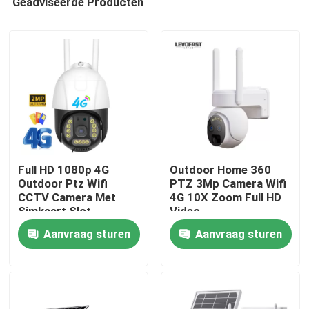
Geadviseerde Producten
Full HD 1080p 4G
Outdoor Home 360
Outdoor Ptz Wifi
PTZ 3Mp Camera Wifi
CCTV Camera Met
4G 10X Zoom Full HD
Simkaart Slot
Video
Thuis
Bewakingssysteem
Aanvraag sturen
Aanvraag sturen
Zonnecamera met
laag vermogen
Producten
Video's