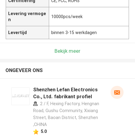
Certificering
CE, FCC, ROHS
Levering vermoge
10000pcs/week
n
Levertijd
binnen 3-15 werkdagen
Bekijk meer
ONGEVEER ONS
Shenzhen Lefan Electronics
Co., Ltd. fabrikant profiel
2 / F, Hexing Factory, Hengnan
Road, Gushu Community, Xixiang
Street, Baoan District, Shenzhen
,CHINA
5.0