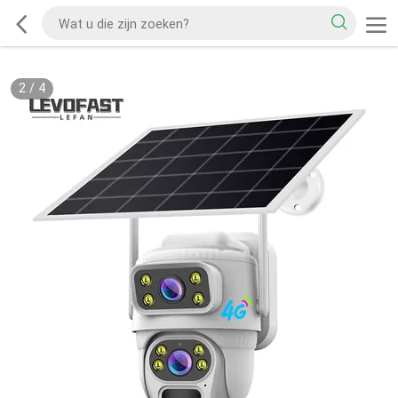
2
/
4