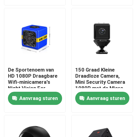
Over ons
Fabriekstocht
Kwaliteitscontrole
De Sportenoem van
150 Graad Kleine
Neem contact met ons op
HD 1080P Draagbare
Draadloze Camera,
Wifi-minicamera's
Mini Security Camera
Night Vision For
1080P met de Micro-
Openluchtodm
Interface van USB
Nieuws
Aanvraag sturen
Aanvraag sturen
Vraag een offerte
De Veiligheidscamera van de Wifi Gloeilamp