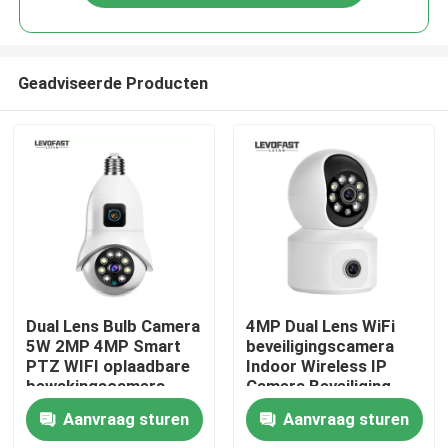
Geadviseerde Producten
Thuis
Dual Lens Bulb Camera
4MP Dual Lens WiFi
5W 2MP 4MP Smart
beveiligingscamera
PTZ WIFI oplaadbare
Indoor Wireless IP
Producten
bewakingscamera
Camera Beveiliging
PTZ WIFI Smart
Aanvraag sturen
Aanvraag sturen
Camera
Video's