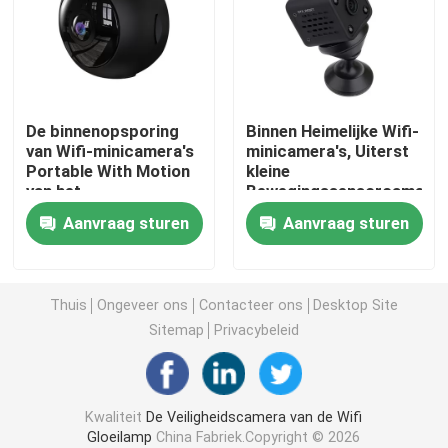
De binnencamera's van de Huisveiligheid
Openlucht Waterdichte Veiligheidscamera
De binnenopsporing
Binnen Heimelijke Wifi-
van Wifi-minicamera's
minicamera's, Uiterst
Portable With Motion
kleine
4G zonnecamera
van het
Bewegingssensorcamera
Veiligheidskindermeisje
voor Huisbureau
Aanvraag sturen
Aanvraag sturen
Zonnewifi-Camera
Draadloze IP Camera
Thuis
Ongeveer ons
Contacteer ons
Desktop Site
Sitemap
Privacybeleid
Slimme Draadloze Wifi-Camera
Kwaliteit
De Veiligheidscamera van de Wifi
PTZ-Camera Openlucht
Gloeilamp
China Fabriek.Copyright © 2026