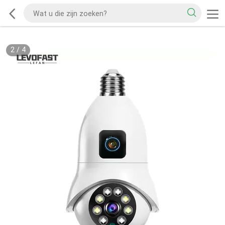
2
/
4