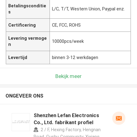
Betalingsconditie
L/C, T/T, Western Union, Paypal enz.
s
Certificering
CE, FCC, ROHS
Levering vermoge
10000pcs/week
n
Levertijd
binnen 3-12 werkdagen
Bekijk meer
ONGEVEER ONS
Shenzhen Lefan Electronics
Co., Ltd. fabrikant profiel
2 / F, Hexing Factory, Hengnan
Road, Gushu Community, Xixiang