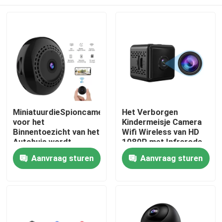
MiniatuurdieSpioncamera
Het Verborgen
voor het
Kindermeisje Camera
Binnentoezicht van het
Wifi Wireless van HD
Autohuis wordt
1080P met Infrarode
verborgen
Nachtvisie
Thuis
Aanvraag sturen
Aanvraag sturen
Producten
Video's