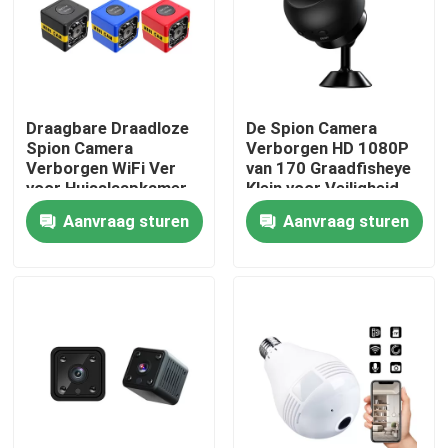
Over ons
Fabriekstocht
Draagbare Draadloze
De Spion Camera
Spion Camera
Verborgen HD 1080P
Verborgen WiFi Ver
van 170 Graadfisheye
Kwaliteitscontrole
voor Huisslaapkamer
Klein voor Veiligheid
Aanvraag sturen
Aanvraag sturen
Neem contact met ons op
Nieuws
Vraag een offerte
De Veiligheidscamera van de Wifi Gloeilamp