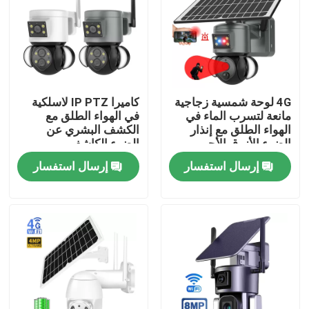
حولنا
جولة في المصنع
4G لوحة شمسية زجاجية
كاميرا IP PTZ لاسلكية
مانعة لتسرب الماء في
في الهواء الطلق مع
مراقبة الجودة
الهواء الطلق مع إنذار
الكشف البشري عن
الضوء الأزرق الأحمر
الضوء الكاشف
إرسال استفسار
إرسال استفسار
اتصل بنا
أخبار
اطلب اقتباس
واي فاي كاميرا الأمن المصباح الكهربائي