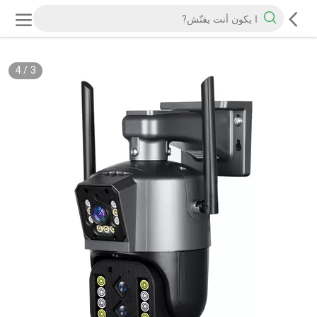
4
/
3