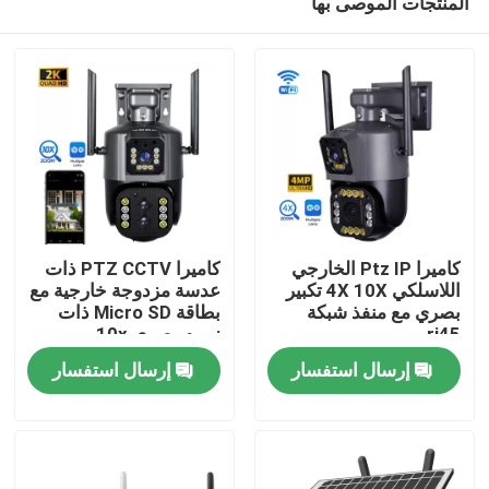
المنتجات الموصى بها
كاميرا Ptz IP الخارجي
كاميرا PTZ CCTV ذات
اللاسلكي 4X 10X تكبير
عدسة مزدوجة خارجية مع
بصري مع منفذ شبكة
بطاقة Micro SD ذات
rj45
زووم بصري 10x
المنزل
إرسال استفسار
إرسال استفسار
المنتجات
فيديوهات