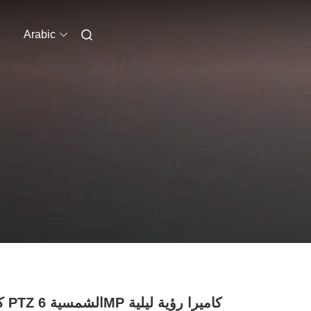
Arabic
كامير