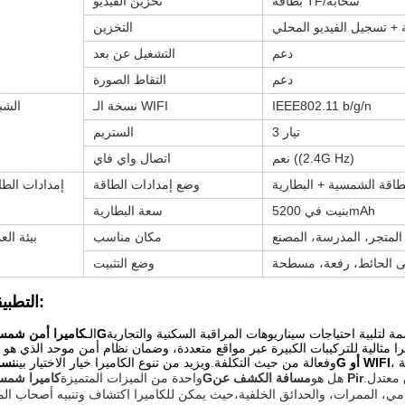
بطاقة TF/سحابة
تخزين الفيديو
التخزين
دعم
التشغيل عن بعد
دعم
التقاط الصورة
IEEE802.11 b/g/n
نسخة الـ WIFI
الشب
3 تيار
الستريم
نعم ((2.4G Hz)
اتصال واي فاي
طاقة الشمسية + البطارية
وضع إمدادات الطاقة
إمدادات الطا
بنيت في 5200mAh
سعة البطارية
مكان مناسب
بيئة الع
ى الحائط، رفعة، مسطحة
وضع التثبيت
التطبيقات:
 لتلبية احتياجات سيناريوهات المراقبة السكنية والتجارية
كاميرا أمن شمسية 4G
الـ
كاميرا مثالية للتركيبات الكبيرة عبر مواقع متعددة، وضمان نظام أمن موحد الذي هو 
نسخة 4G أو WIFI
وفعالة من حيث التكلفة.ويزيد من تنوع الكاميرا خيار الاختيار بين
ق معتدل.
مسافة الكشف عن Pir
هل هو
كاميرا شمسية 4G
واحدة من الميزات المتميزة
امي، الممرات، والحدائق الخلفية،حيث يمكن للكاميرا اكتشاف وتنبيه أصحاب الم