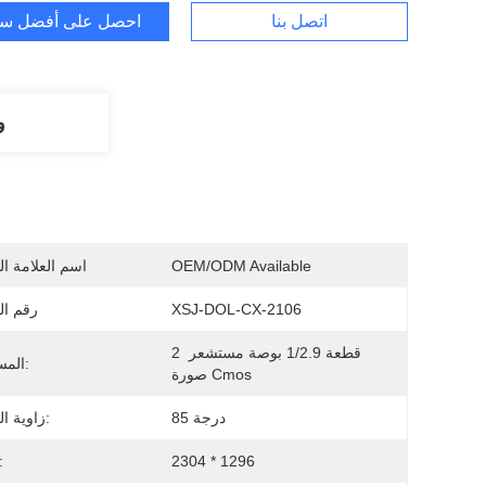
اتصل بنا
احصل على أفضل س
و
OEM/ODM Available
اسم العلامة ال
XSJ-DOL-CX-2106
رقم ال
2 قطعة 1/2.9 بوصة مستشعر 
المستشعر:
صورة Cmos
85 درجة
زاوية الكاميرا:
2304 * 1296
بكسل