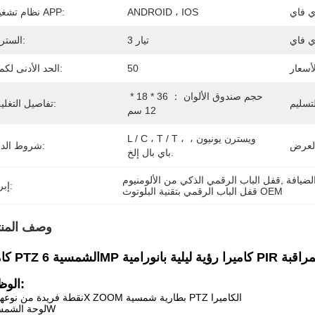
ANDROID ، IOS
نظام تشغيل APP:
3 تيار
الستريم:
50
الحد الأدنى لكمية:
حجم صندوق الألوان ： 36 * 18 * 
تفاصيل التغليف:
12 سم
L / C ، T / T ، ويسترن يونيون ، 
شروط الدفع:
باي بال إلخ.
لضيافة
, 
قفل الباب الرقمي الذكي من الألومنيوم
إبراز:
قفل الباب الرقمي بتقنية البلوتوث OEM
وصف المنت
اميرات المراقبة
الوظيفة:
نقطة فريدة من نوعها: 12X ZOOM بطارية شمسية PTZ الكاميرا
لوحة الشمس: 3W