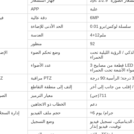
جهاز استشعار الصورة
جهاز استشعار
علبة
APP
6MP
دقة عالية
فيد
0.01 سلسلة لوكس/برو
الحد الأدنى للإضاءة
4+12ملم
العدسة
92
منظور
لذكي / الرؤية الليلية تحت
وضع تحكم الضوء
الإضا
الحمراء
3 قطعة من مصابيح LED البيضاء + 2 قطعة
عدد الأضواء
واء الأشعة تحت الحمراء
مراقبة PTZ
TZ
/ إقلب من جانب إلى آخر
إلتف إلى منطقة التقاطع
(جي)711
معيار الترميز
الص
دعم
الخطاب ذو الاتجاهين
≈6 جرام/ يوم
حجم ملف الفيديو
إدارة السجل
لديناميكي، تسجيل فيديو
وضع التسجيل
توقيت، فيديو إنذار