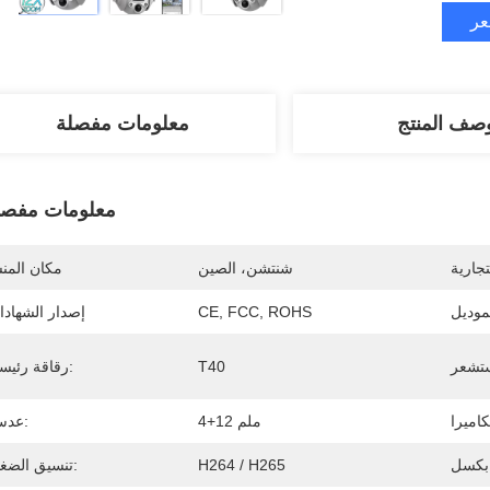
عر
صف المنتج
معلومات مفصلة
معلومات مفصل
تجارية
شنتشن، الصين
مكان المن
موديل
CE, FCC, ROHS
إصدار الشهاد
T40
رقاقة رئيسية:
4+12 ملم
عدسة:
:
H264 / H265
تنسيق الضغط: