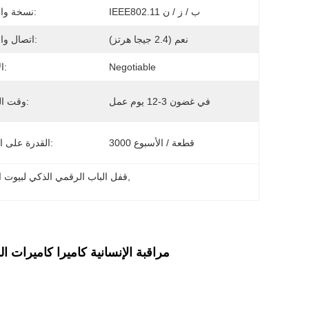
IEEE802.11 ب / ز / ن
نسخة واي فاي:
نعم (2.4 جيجا هرتز)
اتصال واي فاي:
Negotiable
الأسعار:
في غضون 3-12 يوم عمل
وقت التسليم:
3000 قطعة / الأسبوع
القدرة على العرض:
, 
قفل الباب الرقمي الذكي لبيوت ا
كاميرا PTZ الشمسية 6MP كاميرا رؤية ليلية بانورامية PIR مراقبة الإنسانية كاميرا ك