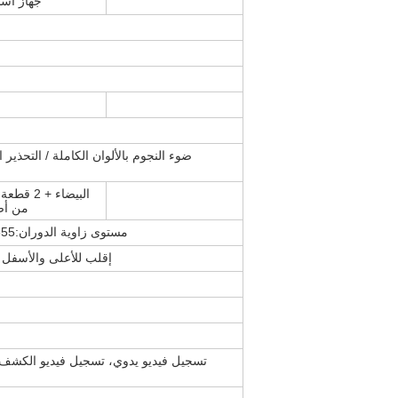
2pc 1/2.9′′ 
ضوء النجوم بالألوان الكاملة / التحذير ا
من أض
مستوى زاوية الدوران:355 درجة؛ الرأسية:90 درجة
إقلب للأعلى والأسفل 
تسجيل فيديو يدوي، تسجيل فيديو الكشف ا