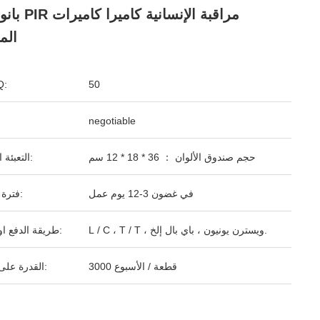
بانورامية PIR مراق
الم
50
ال
negotiable
حجم صندوق الألوان ： 36 * 18 * 12 سم
التعبئة القياسية:
في غضون 3-12 يوم عمل
فترة التسليم:
L / C ، T / T ، ويسترن يونيون ، باي بال إلخ.
طريقة الدفع او السداد:
3000 قطعة / الأسبوع
القدرة على التوريد: