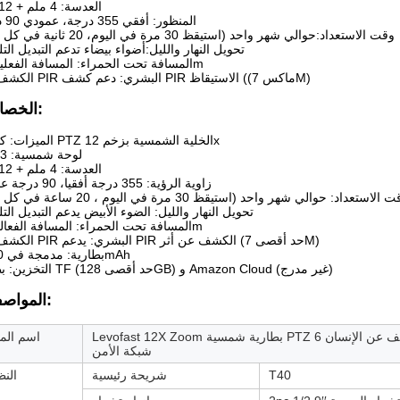
العدسة: 4 ملم + 12 ملم
المنظور: أفقي 355 درجة، عمودي 90 درجة
وقت الاستعداد:حوالي شهر واحد (استيقظ 30 مرة في اليوم، 20 ثانية في كل مرة)
تحويل النهار والليل:أضواء بيضاء تدعم التبديل التل
المسافة تحت الحمراء: المسافة الفعلية 15m
الكشف عن PIR البشري: دعم كشف PIR الاستيقاظ ((ماكس 7M)
الخصائص:
الميزات: كاميرا PTZ الخلية الشمسية بزخم 12x
لوحة شمسية: 3 واط
العدسة: 4 ملم + 12 ملم
زاوية الرؤية: 355 درجة أفقيا، 90 درجة عموديا
الاستعداد: حوالي شهر واحد (استيقظ 30 مرة في اليوم ، 20 ساعة في كل مرة)
تحويل النهار والليل: الضوء الأبيض يدعم التبديل التل
المسافة تحت الحمراء: المسافة الفعالة 15m
الكشف عن PIR البشري: يدعم PIR الكشف عن أثر (حد أقصى 7M)
بطارية: مدمجة في 5200mAh
التخزين: بطاقة TF (حد أقصى 128GB) و Amazon Cloud (غير مدرج)
المواصفات:
Levofast 12X Zoom بطارية شمسية PTZ كاميرا الكشف عن الإنسان 6MP إنذار دفع WIFI IP 4G كاميرا
اسم المن
شبكة الأمن
T40
شريحة رئيسية
النظ