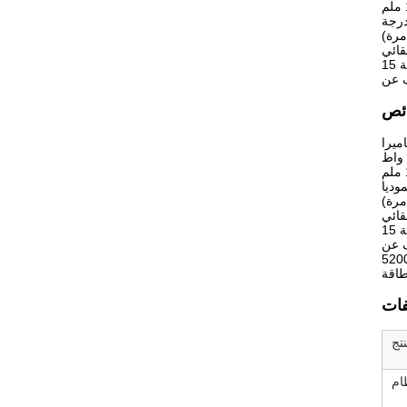
قائي
قائي
تج
ام