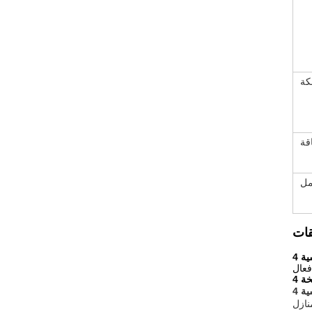
كة
قة
مل
فعال
نازل