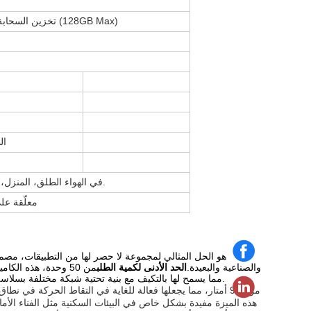
تخزين السحابة + تسجيل الفيديو المحلي (128GB Max)
ال
في الهواء الطلق، المنزل، المتجر، المدرسة، المصنع.
معلّقة عل
هو الحل المثالي لمجموعة لا حصر لها من التطبيقات، مصممة
والصناعية والبعيدة.
الحد الأدنى لكمية الطلب
من 50 وحدة، هذه ال
، مما يسمح لها بالتكيف مع بنية تحتية شبكة مختلفة بسلاسة.
من 5-9 أمتار، مما يجعلها فعالة للغاية في التقاط الحركة في نطا
هذه الميزة مفيدة بشكل خاص في البيئات السكنية مثل الفناء الأم