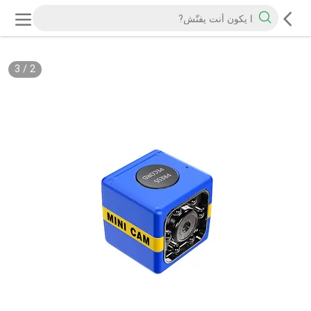
3
/
3