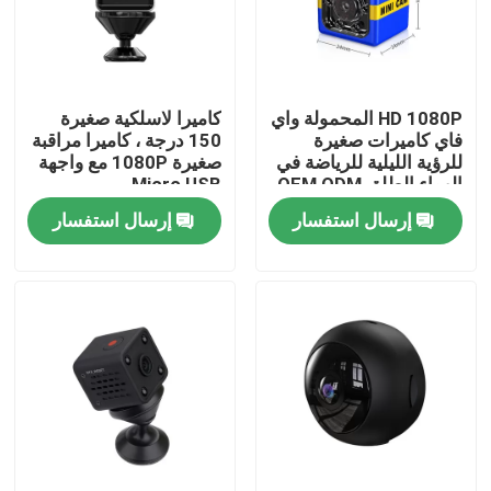
حولنا
HD 1080P المحمولة واي
كاميرا لاسلكية صغيرة
جولة في المصنع
فاي كاميرات صغيرة
150 درجة ، كاميرا مراقبة
للرؤية الليلية للرياضة في
صغيرة 1080P مع واجهة
الهواء الطلق OEM ODM
Micro USB
مراقبة الجودة
إرسال استفسار
إرسال استفسار
اتصل بنا
أخبار
اطلب اقتباس
واي فاي كاميرا الأمن المصباح الكهربائي